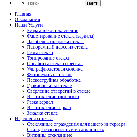
Найти
Главная
О компании
Наши Услуги
Безрамное остекленение
Фацетирование стекла (зеркала)
Лакобель - покраска стекла
Панорамный навес из стекла
Резка стекла
Тонирование стекол
Обработка стекла и зеркал
Ультрафиолетовая склейка
Фотопечать на стекле
Пескоструйная обработка
Гравировка на стекле
Cверление отверстий в стекле
Изготовление триплекса
Резка зеркал
Изготовление зеркал
Закалка стекла
Изделия из стекла
Стеклянные ограждения для вашего интерьера:
Стиль, безопасность и изысканность
Витрины стеклянные