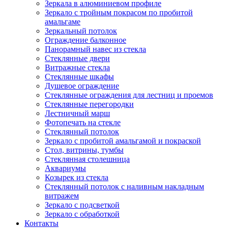
Зеркала в алюминиевом профиле
Зеркало с тройным покрасом по пробитой
амальгаме
Зеркальный потолок
Ограждение балконное
Панорамный навес из стекла
Стеклянные двери
Витражные стекла
Стеклянные шкафы
Душевое ограждение
Стеклянные ограждения для лестниц и проемов
Стеклянные перегородки
Лестничный марш
Фотопечать на стекле
Стеклянный потолок
Зеркало с пробитой амальгамой и покраской
Стол, витрины, тумбы
Стеклянная столешница
Аквариумы
Козырек из стекла
Стеклянный потолок с наливным накладным
витражем
Зеркало с подсветкой
Зеркало с обработкой
Контакты