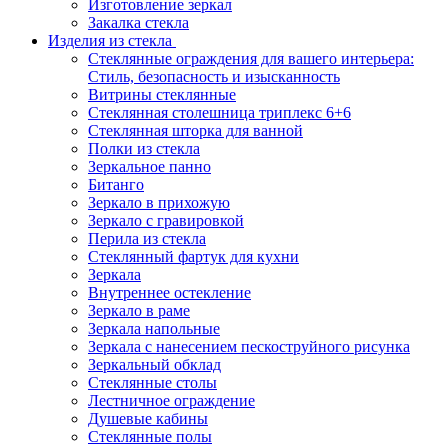
Изготовление зеркал
Закалка стекла
Изделия из стекла
Стеклянные ограждения для вашего интерьера:
Стиль, безопасность и изысканность
Витрины стеклянные
Стеклянная столешница триплекс 6+6
Стеклянная шторка для ванной
Полки из стекла
Зеркальное панно
Битанго
Зеркало в прихожую
Зеркало с гравировкой
Перила из стекла
Стеклянный фартук для кухни
Зеркала
Внутреннее остекление
Зеркало в раме
Зеркала напольные
Зеркала с нанесением пескоструйного рисунка
Зеркальный обклад
Стеклянные столы
Лестничное ограждение
Душевые кабины
Стеклянные полы