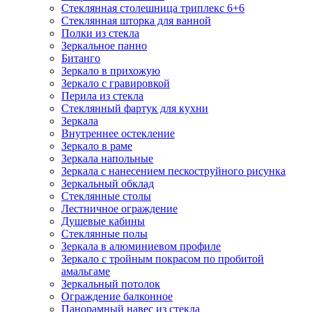
Стеклянная столешница триплекс 6+6
Стеклянная шторка для ванной
Полки из стекла
Зеркальное панно
Битанго
Зеркало в прихожую
Зеркало с гравировкой
Перила из стекла
Стеклянный фартук для кухни
Зеркала
Внутреннее остекление
Зеркало в раме
Зеркала напольные
Зеркала с нанесением пескоструйного рисунка
Зеркальный обклад
Стеклянные столы
Лестничное ограждение
Душевые кабины
Стеклянные полы
Зеркала в алюминиевом профиле
Зеркало с тройным покрасом по пробитой
амальгаме
Зеркальный потолок
Ограждение балконное
Панорамный навес из стекла