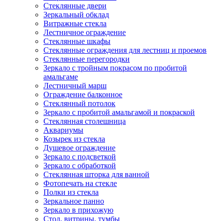
Стеклянные двери
Зеркальный обклад
Витражные стекла
Лестничное ограждение
Стеклянные шкафы
Стеклянные ограждения для лестниц и проемов
Стеклянные перегородки
Зеркало с тройным покрасом по пробитой
амальгаме
Лестничный марш
Ограждение балконное
Стеклянный потолок
Зеркало с пробитой амальгамой и покраской
Стеклянная столешница
Аквариумы
Козырек из стекла
Душевое ограждение
Зеркало с подсветкой
Зеркало с обработкой
Стеклянная шторка для ванной
Фотопечать на стекле
Полки из стекла
Зеркальное панно
Зеркало в прихожую
Стол, витрины, тумбы