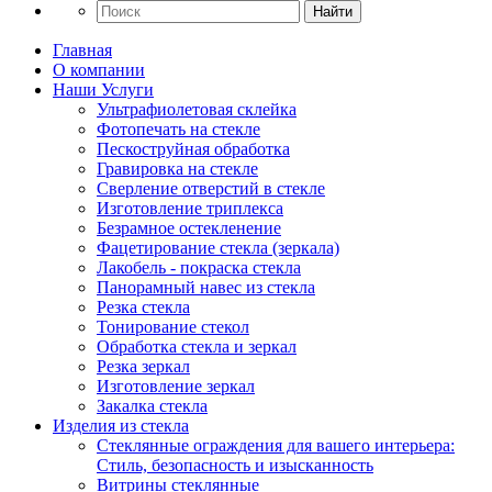
Найти
Главная
О компании
Наши Услуги
Ультрафиолетовая склейка
Фотопечать на стекле
Пескоструйная обработка
Гравировка на стекле
Cверление отверстий в стекле
Изготовление триплекса
Безрамное остекленение
Фацетирование стекла (зеркала)
Лакобель - покраска стекла
Панорамный навес из стекла
Резка стекла
Тонирование стекол
Обработка стекла и зеркал
Резка зеркал
Изготовление зеркал
Закалка стекла
Изделия из стекла
Стеклянные ограждения для вашего интерьера:
Стиль, безопасность и изысканность
Витрины стеклянные