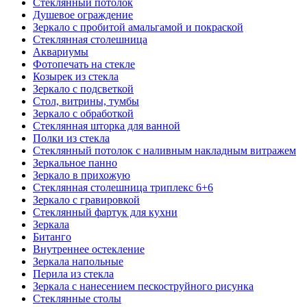
Стеклянный потолок
Душевое ограждение
Зеркало с пробитой амальгамой и покраской
Стеклянная столешница
Аквариумы
Фотопечать на стекле
Козырек из стекла
Зеркало с подсветкой
Стол, витрины, тумбы
Зеркало с обработкой
Стеклянная шторка для ванной
Полки из стекла
Стеклянный потолок с наливным накладным витражем
Зеркальное панно
Зеркало в прихожую
Стеклянная столешница триплекс 6+6
Зеркало с гравировкой
Стеклянный фартук для кухни
Зеркала
Битанго
Внутреннее остекление
Зеркала напольные
Перила из стекла
Зеркала с нанесением пескоструйного рисунка
Стеклянные столы