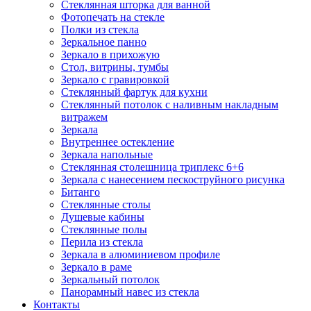
Стеклянная шторка для ванной
Фотопечать на стекле
Полки из стекла
Зеркальное панно
Зеркало в прихожую
Стол, витрины, тумбы
Зеркало с гравировкой
Стеклянный фартук для кухни
Стеклянный потолок с наливным накладным
витражем
Зеркала
Внутреннее остекление
Зеркала напольные
Стеклянная столешница триплекс 6+6
Зеркала с нанесением пескоструйного рисунка
Битанго
Стеклянные столы
Душевые кабины
Стеклянные полы
Перила из стекла
Зеркала в алюминиевом профиле
Зеркало в раме
Зеркальный потолок
Панорамный навес из стекла
Контакты