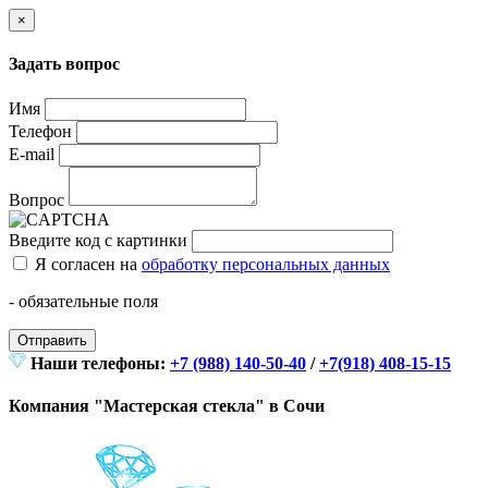
×
Задать вопрос
Имя
Телефон
E-mail
Вопрос
Введите код с картинки
Я согласен на
обработку персональных данных
- обязательные поля
Отправить
Наши телефоны:
+7 (988) 140-50-40
/
+7(918) 408-15-15
Компания "Мастерская стекла" в Сочи