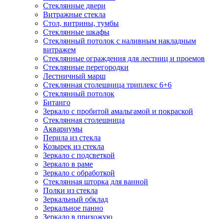
Стеклянные двери
Витражные стекла
Стол, витрины, тумбы
Стеклянные шкафы
Стеклянный потолок с наливным накладным
витражем
Стеклянные ограждения для лестниц и проемов
Стеклянные перегородки
Лестничный марш
Стеклянная столешница триплекс 6+6
Стеклянный потолок
Битанго
Зеркало с пробитой амальгамой и покраской
Стеклянная столешница
Аквариумы
Перила из стекла
Козырек из стекла
Зеркало с подсветкой
Зеркало в раме
Зеркало с обработкой
Стеклянная шторка для ванной
Полки из стекла
Зеркальный обклад
Зеркальное панно
Зеркало в прихожую