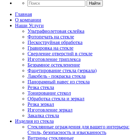
Найти
Главная
О компании
Наши Услуги
Ультрафиолетовая склейка
Фотопечать на стекле
Пескоструйная обработка
Гравировка на стекле
Cверление отверстий в стекле
Изготовление триплекса
Безрамное остекленение
Фацетирование стекла (зеркала)
Лакобель - покраска стекла
Панорамный навес из стекла
Резка стекла
Тонирование стекол
Обработка стекла и зеркал
Резка зеркал
Изготовление зеркал
Закалка стекла
Изделия из стекла
Стеклянные ограждения для вашего интерьера:
Стиль, безопасность и изысканность
Витрины стеклянные