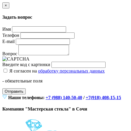
×
Задать вопрос
Имя
Телефон
E-mail
Вопрос
Введите код с картинки
Я согласен на
обработку персональных данных
- обязательные поля
Отправить
Наши телефоны:
+7 (988) 140-50-40
/
+7(918) 408-15-15
Компания "Мастерская стекла" в Сочи