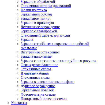
Зеркало с обработкой
Стеклянная шторка для ванной
Полки из стекла
Зеркальный обклад
Зеркальное панно
Зеркало в прихожую
Лестничное ограждение
Зеркало с гравировкой
Стеклянный фартук для кухни
Зеркала
Зеркало с тройным покрасом по пробитой
амальгаме
Внутреннее остекление
Зеркала напольные
Зеркала с нанесением пескоструйного рисунка
Ограждение балконное
Стеклянные столы
Душевые кабины
Стеклянные полы
Зеркала в алюминиевом профиле
Душевое ограждение
Зеркальный потолок
Фотопечать на стекле
Панорамный навес из стекла
Контакты