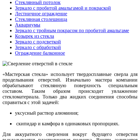
Стеклянный потолок
Зеркало с пробитой амальгамой и покраской
Лестничное ограждение
Стеклянная столешница
Аквариумы
Зеркало с тройным покрасом по пробитой амальгаме
Козырек из стекла
Зеркало с подсветкой
Зеркало с обработкой
Ограждение балконное
«Мастерская стекла» использует твердосплавные сверла для
проделывания отверстий. Изначально мастера компании
обрабатывают стеклянную поверхность специальным
составом. Таким образом происходит увлажнение
стекломатериала. Только два жидких соединения способны
справиться с этой задачей:
уксусный раствор алюминия;
скипидар и камфора в одинаковых пропорциях.
Для аккуратного сверления вокруг будущего отверстия
выкладывается пластилиновая подушка. Внутрь заливается