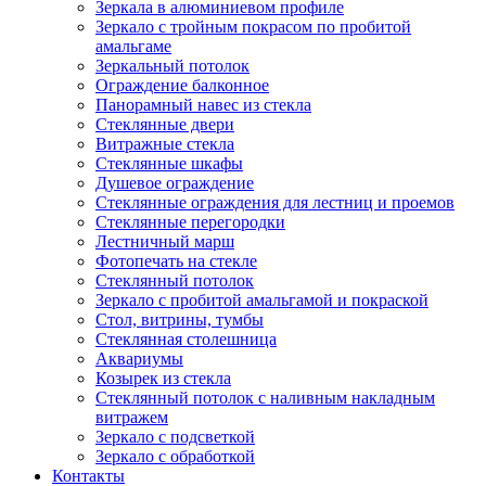
Зеркала в алюминиевом профиле
Зеркало с тройным покрасом по пробитой
амальгаме
Зеркальный потолок
Ограждение балконное
Панорамный навес из стекла
Стеклянные двери
Витражные стекла
Стеклянные шкафы
Душевое ограждение
Стеклянные ограждения для лестниц и проемов
Стеклянные перегородки
Лестничный марш
Фотопечать на стекле
Стеклянный потолок
Зеркало с пробитой амальгамой и покраской
Стол, витрины, тумбы
Стеклянная столешница
Аквариумы
Козырек из стекла
Стеклянный потолок с наливным накладным
витражем
Зеркало с подсветкой
Зеркало с обработкой
Контакты