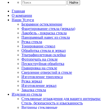
Найти
Главная
О компании
Наши Услуги
Безрамное остекленение
Фацетирование стекла (зеркала)
Лакобель - покраска стекла
Панорамный навес из стекла
Резка стекла
Тонирование стекол
Обработка стекла и зеркал
Ультрафиолетовая склейка
Фотопечать на стекле
Пескоструйная обработка
Гравировка на стекле
Cверление отверстий в стекле
Изготовление триплекса
Резка зеркал
Изготовление зеркал
Закалка стекла
Изделия из стекла
Стеклянные ограждения для вашего интерьера:
Стиль, безопасность и изысканность
Витрины стеклянные