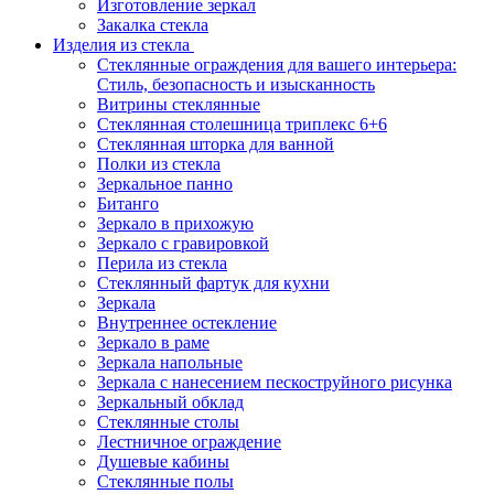
Изготовление зеркал
Закалка стекла
Изделия из стекла
Стеклянные ограждения для вашего интерьера:
Стиль, безопасность и изысканность
Витрины стеклянные
Стеклянная столешница триплекс 6+6
Стеклянная шторка для ванной
Полки из стекла
Зеркальное панно
Битанго
Зеркало в прихожую
Зеркало с гравировкой
Перила из стекла
Стеклянный фартук для кухни
Зеркала
Внутреннее остекление
Зеркало в раме
Зеркала напольные
Зеркала с нанесением пескоструйного рисунка
Зеркальный обклад
Стеклянные столы
Лестничное ограждение
Душевые кабины
Стеклянные полы