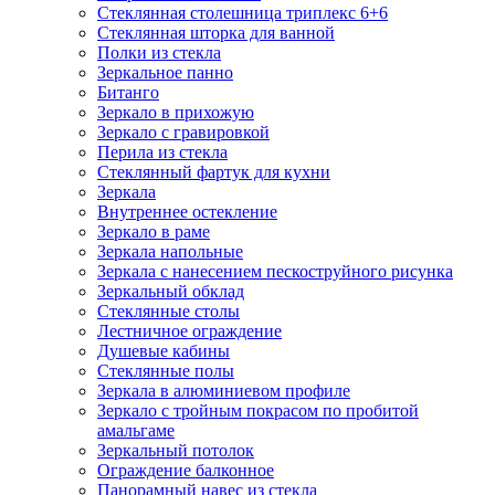
Стеклянная столешница триплекс 6+6
Стеклянная шторка для ванной
Полки из стекла
Зеркальное панно
Битанго
Зеркало в прихожую
Зеркало с гравировкой
Перила из стекла
Стеклянный фартук для кухни
Зеркала
Внутреннее остекление
Зеркало в раме
Зеркала напольные
Зеркала с нанесением пескоструйного рисунка
Зеркальный обклад
Стеклянные столы
Лестничное ограждение
Душевые кабины
Стеклянные полы
Зеркала в алюминиевом профиле
Зеркало с тройным покрасом по пробитой
амальгаме
Зеркальный потолок
Ограждение балконное
Панорамный навес из стекла