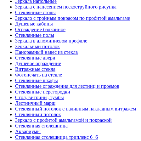
Зеркала напольные
Зеркала с нанесением пескоструйного рисунка
Стеклянные столы
Зеркало с тройным покрасом по пробитой амальгаме
Душевые кабины
Ограждение балконное
Стеклянные полы
Зеркала в алюминиевом профиле
Зеркальный потолок
Панорамный навес из стекла
Стеклянные двери
Душевое ограждение
Витражные стекла
Фотопечать на стекле
Стеклянные шкафы
Стеклянные ограждения для лестниц и проемов
Стеклянные перегородки
Стол, витрины, тумбы
Лестничный марш
Стеклянный потолок с наливным накладным витражем
Стеклянный потолок
Зеркало с пробитой амальгамой и покраской
Стеклянная столешница
Аквариумы
Стеклянная столешница триплекс 6+6