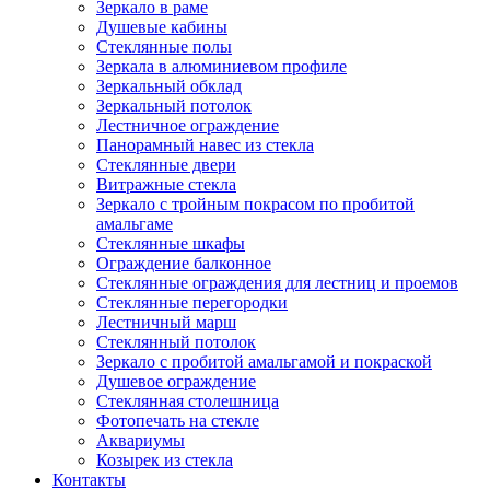
Зеркало в раме
Душевые кабины
Стеклянные полы
Зеркала в алюминиевом профиле
Зеркальный обклад
Зеркальный потолок
Лестничное ограждение
Панорамный навес из стекла
Стеклянные двери
Витражные стекла
Зеркало с тройным покрасом по пробитой
амальгаме
Стеклянные шкафы
Ограждение балконное
Стеклянные ограждения для лестниц и проемов
Стеклянные перегородки
Лестничный марш
Стеклянный потолок
Зеркало с пробитой амальгамой и покраской
Душевое ограждение
Стеклянная столешница
Фотопечать на стекле
Аквариумы
Козырек из стекла
Контакты