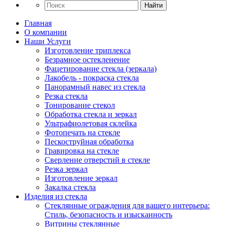
Найти
Главная
О компании
Наши Услуги
Изготовление триплекса
Безрамное остекленение
Фацетирование стекла (зеркала)
Лакобель - покраска стекла
Панорамный навес из стекла
Резка стекла
Тонирование стекол
Обработка стекла и зеркал
Ультрафиолетовая склейка
Фотопечать на стекле
Пескоструйная обработка
Гравировка на стекле
Cверление отверстий в стекле
Резка зеркал
Изготовление зеркал
Закалка стекла
Изделия из стекла
Стеклянные ограждения для вашего интерьера:
Стиль, безопасность и изысканность
Витрины стеклянные