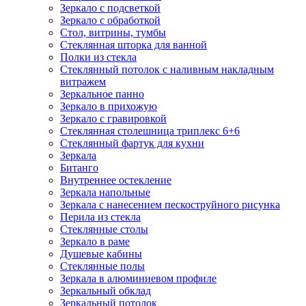
Зеркало с подсветкой
Зеркало с обработкой
Стол, витрины, тумбы
Стеклянная шторка для ванной
Полки из стекла
Стеклянный потолок с наливным накладным
витражем
Зеркальное панно
Зеркало в прихожую
Зеркало с гравировкой
Стеклянная столешница триплекс 6+6
Стеклянный фартук для кухни
Зеркала
Битанго
Внутреннее остекление
Зеркала напольные
Зеркала с нанесением пескоструйного рисунка
Перила из стекла
Стеклянные столы
Зеркало в раме
Душевые кабины
Стеклянные полы
Зеркала в алюминиевом профиле
Зеркальный обклад
Зеркальный потолок