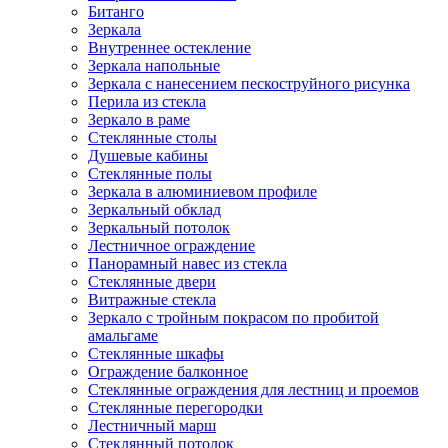
Битанго
Зеркала
Внутреннее остекление
Зеркала напольные
Зеркала с нанесением пескоструйного рисунка
Перила из стекла
Зеркало в раме
Стеклянные столы
Душевые кабины
Стеклянные полы
Зеркала в алюминиевом профиле
Зеркальный обклад
Зеркальный потолок
Лестничное ограждение
Панорамный навес из стекла
Стеклянные двери
Витражные стекла
Зеркало с тройным покрасом по пробитой
амальгаме
Стеклянные шкафы
Ограждение балконное
Стеклянные ограждения для лестниц и проемов
Стеклянные перегородки
Лестничный марш
Стеклянный потолок