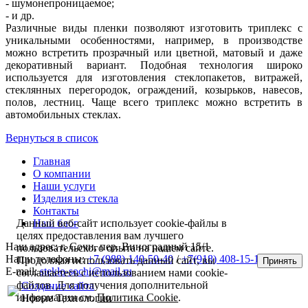
- шумонепроницаемое;
- и др.
Различные виды пленки позволяют изготовить триплекс с
уникальными особенностями, например, в производстве
можно встретить прозрачный или цветной, матовый и даже
декоративный вариант. Подобная технология широко
используется для изготовления стеклопакетов, витражей,
стеклянных перегородок, ограждений, козырьков, навесов,
полов, лестниц. Чаще всего триплекс можно встретить в
автомобильных стеклах.
Вернуться в список
Главная
О компании
Наши услуги
Изделия из стекла
Контакты
Наш блог
Данный веб-сайт использует cookie-файлы в
целях предоставления вам лучшего
Наш адрес: г. Сочи, пер. Виноградный 15/1
пользовательского опыта на нашем сайте.
Наши телефоны:
+7 (988) 140-50-40
/
+7(918) 408-15-15
Продолжая использовать данный сайт, вы
Принять
E-mail:
steklo-sochi@mail.ru
соглашаетесь с использованием нами cookie-
файлов. Для получения дополнительной
Создание сайта
информации см.
Политика Cookie
.
Новые Технологии