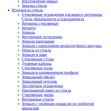
Изготовление зеркал
Закалка стекла
Изделия из стекла
Стеклянные ограждения для вашего интерьера:
Стиль, безопасность и изысканность
Витрины стеклянные
Битанго
Зеркала
Внутреннее остекление
Зеркала напольные
Зеркала с нанесением пескоструйного рисунка
Перила из стекла
Зеркало в раме
Стеклянные столы
Душевые кабины
Стеклянные полы
Зеркала в алюминиевом профиле
Зеркальный обклад
Зеркальный потолок
Лестничное ограждение
Панорамный навес из стекла
Стеклянные двери
Витражные стекла
Зеркало с тройным покрасом по пробитой
амальгаме