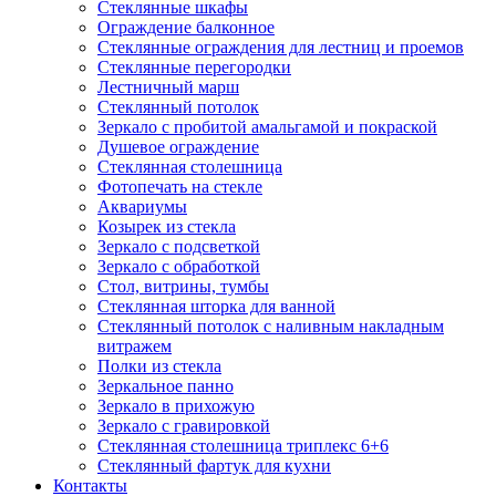
Стеклянные шкафы
Ограждение балконное
Стеклянные ограждения для лестниц и проемов
Стеклянные перегородки
Лестничный марш
Стеклянный потолок
Зеркало с пробитой амальгамой и покраской
Душевое ограждение
Стеклянная столешница
Фотопечать на стекле
Аквариумы
Козырек из стекла
Зеркало с подсветкой
Зеркало с обработкой
Стол, витрины, тумбы
Стеклянная шторка для ванной
Стеклянный потолок с наливным накладным
витражем
Полки из стекла
Зеркальное панно
Зеркало в прихожую
Зеркало с гравировкой
Стеклянная столешница триплекс 6+6
Стеклянный фартук для кухни
Контакты