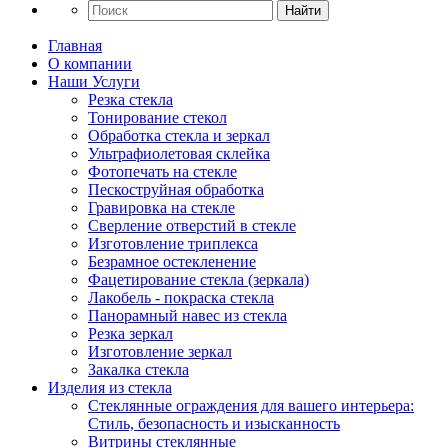
Найти
Главная
О компании
Наши Услуги
Резка стекла
Тонирование стекол
Обработка стекла и зеркал
Ультрафиолетовая склейка
Фотопечать на стекле
Пескоструйная обработка
Гравировка на стекле
Cверление отверстий в стекле
Изготовление триплекса
Безрамное остекленение
Фацетирование стекла (зеркала)
Лакобель - покраска стекла
Панорамный навес из стекла
Резка зеркал
Изготовление зеркал
Закалка стекла
Изделия из стекла
Стеклянные ограждения для вашего интерьера:
Стиль, безопасность и изысканность
Витрины стеклянные