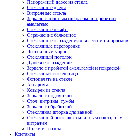
Панорамный навес из стекла
Стеклянные двери
Витражные стекла
Зеркало с тройным покрасом по пробитой
амальгаме
Стеклянные шкафы
Ограждение балконное
Стеклянные ограждения для лестниц и проемов
Стеклянные перегородки
Лестничный марш
Стеклянный потолок
Душевое ограждение
Зеркало с пробитой амальгамой и покраской
Стеклянная столешница
Фотопечать на стекле
Аквариумы
Козырек из стекла
Зеркало с подсветкой
Стол, витрины, тумбы
Зеркало с обработкой
Стеклянная шторка для ванной
Стеклянный потолок с наливным накладным
витражем
Полки из стекла
Контакты