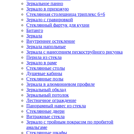
Зеркальное панно
Зеркало в прихожую
Стеклянная столешница триплекс 6+6
Зеркало с гравировкой
Стеклянный фартук для кухни
Битанго
Зеркала
Внутреннее остекление
Зеркала напольные
Зеркала с нанесением пескоструйного рисунка
Перила из стекла
Зеркало в раме
Стеклянные столы
Душевые кабины
Стеклянные полы
Зеркала в алюминиевом профиле
Зеркальный обклад
Зеркальный потолок
Лестничное ограждение
Панорамный навес из стекла
Стеклянные двери
Витражные стекла
Зеркало с тройным покрасом по пробитой
амальгаме
Стеклянные шкафы