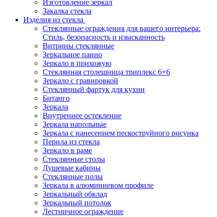
Изготовление зеркал
Закалка стекла
Изделия из стекла
Стеклянные ограждения для вашего интерьера:
Стиль, безопасность и изысканность
Витрины стеклянные
Зеркальное панно
Зеркало в прихожую
Стеклянная столешница триплекс 6+6
Зеркало с гравировкой
Стеклянный фартук для кухни
Битанго
Зеркала
Внутреннее остекление
Зеркала напольные
Зеркала с нанесением пескоструйного рисунка
Перила из стекла
Зеркало в раме
Стеклянные столы
Душевые кабины
Стеклянные полы
Зеркала в алюминиевом профиле
Зеркальный обклад
Зеркальный потолок
Лестничное ограждение