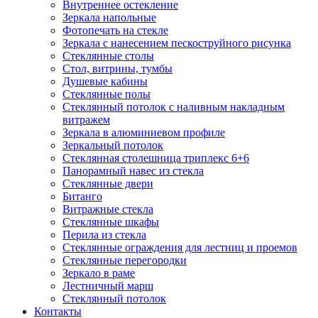
Внутреннее остекление
Зеркала напольные
Фотопечать на стекле
Зеркала с нанесением пескоструйного рисунка
Стеклянные столы
Стол, витрины, тумбы
Душевые кабины
Стеклянные полы
Стеклянный потолок с наливным накладным
витражем
Зеркала в алюминиевом профиле
Зеркальный потолок
Стеклянная столешница триплекс 6+6
Панорамный навес из стекла
Стеклянные двери
Битанго
Витражные стекла
Стеклянные шкафы
Перила из стекла
Стеклянные ограждения для лестниц и проемов
Стеклянные перегородки
Зеркало в раме
Лестничный марш
Стеклянный потолок
Контакты