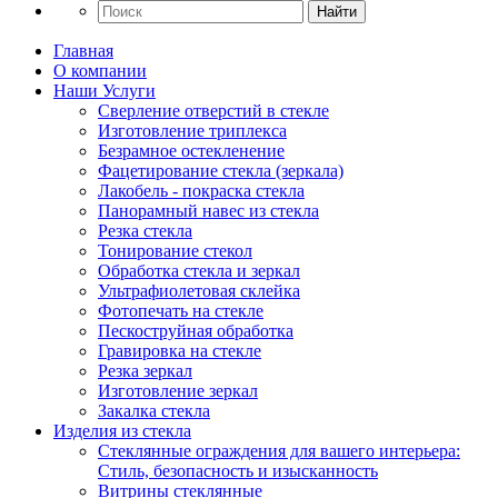
Найти
Главная
О компании
Наши Услуги
Cверление отверстий в стекле
Изготовление триплекса
Безрамное остекленение
Фацетирование стекла (зеркала)
Лакобель - покраска стекла
Панорамный навес из стекла
Резка стекла
Тонирование стекол
Обработка стекла и зеркал
Ультрафиолетовая склейка
Фотопечать на стекле
Пескоструйная обработка
Гравировка на стекле
Резка зеркал
Изготовление зеркал
Закалка стекла
Изделия из стекла
Стеклянные ограждения для вашего интерьера:
Стиль, безопасность и изысканность
Витрины стеклянные