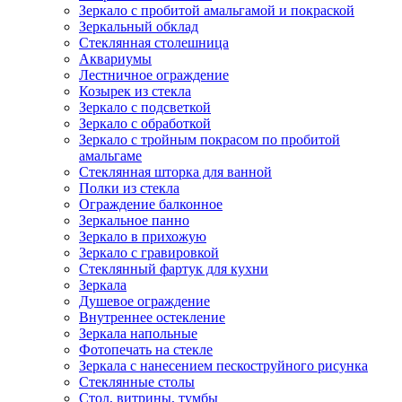
Зеркало с пробитой амальгамой и покраской
Зеркальный обклад
Стеклянная столешница
Аквариумы
Лестничное ограждение
Козырек из стекла
Зеркало с подсветкой
Зеркало с обработкой
Зеркало с тройным покрасом по пробитой
амальгаме
Стеклянная шторка для ванной
Полки из стекла
Ограждение балконное
Зеркальное панно
Зеркало в прихожую
Зеркало с гравировкой
Стеклянный фартук для кухни
Зеркала
Душевое ограждение
Внутреннее остекление
Зеркала напольные
Фотопечать на стекле
Зеркала с нанесением пескоструйного рисунка
Стеклянные столы
Стол, витрины, тумбы