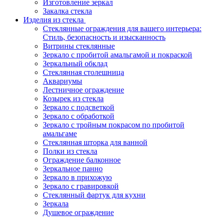
Изготовление зеркал
Закалка стекла
Изделия из стекла
Стеклянные ограждения для вашего интерьера:
Стиль, безопасность и изысканность
Витрины стеклянные
Зеркало с пробитой амальгамой и покраской
Зеркальный обклад
Стеклянная столешница
Аквариумы
Лестничное ограждение
Козырек из стекла
Зеркало с подсветкой
Зеркало с обработкой
Зеркало с тройным покрасом по пробитой
амальгаме
Стеклянная шторка для ванной
Полки из стекла
Ограждение балконное
Зеркальное панно
Зеркало в прихожую
Зеркало с гравировкой
Стеклянный фартук для кухни
Зеркала
Душевое ограждение