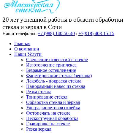
20 лет успешной работы в области обработки
стекла и зеркал в Сочи
Наши телефоны:
+7 (988) 140-50-40
/
+7(918) 408-15-15
Главная
О компании
Наши Услуги
Cверление отверстий в стекле
Изготовление триплекса
Безрамное остекленение
Фацетирование стекла (зеркала)
Лакобель - покраска стекла
Панорамный навес из стекла
Резка стекла
Тонирование стекол
Обработка стекла и зеркал
Ультрафиолетовая склейка
Фотопечать на стекле
Пескоструйная обработка
Гравировка на стекле
Резка зеркал